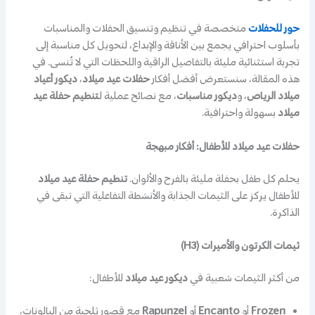
حور للحفلات
متخصصة في تنظيم وتنسيق الحفلات والمناسبات
بأسلوب احترافي يجمع بين الأناقة والإبداع، لتحويل كل مناسبة إلى
تجربة استثنائية مليئة بالتفاصيل الراقية واللحظات التي لا تُنسى. في
هذه المقالة، سنستعرض أفضل أفكار
حفلات عيد ميلاد
،
ديكور أعياد
ميلاد الرياض
، و
ديكور مناسبات
، مع نصائح عملية لـ
تنظيم حفلة عيد
ميلاد
بسهولة واحترافية.
حفلات عيد ميلاد للأطفال: أفكار مبهجة
يحلم كل طفل بحفلة مليئة بالفرح والألوان.
تنظيم حفلة عيد ميلاد
للأطفال يركز على الثيمات الجذابة والأنشطة التفاعلية التي تبقى في
الذاكرة.
ثيمات الكرتون والأميرات (H3)
من أكثر الثيمات شعبية في
ديكور عيد ميلاد
للأطفال:
Frozen
أو
Encanto
أو
Rapunzel
مع قصور ثلجية من البالونات،