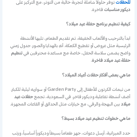
للحفلات
توفر حلولاً شاملة لتجربة خالية من التوتر، مع التركيز على
ديكور مناسبات
فاخرة.
كيفية تنظيم برنامج حفلة عيد ميلاد؟
ابدأ بالترحيب والألعاب الخفيفة، ثم تقديم الطعام، تليها الأنشطة
الرئيسية مثل عروض أو تقطيع الكعكة. أنهِ بالهدايا والصور. جدول زمني
واضح يضمن سلاسة الحفل، خاصة مع مساعدة محترفين في
تنظيم
حفلة عيد ميلاد فاخرة
.
ما هي بعض أفكار حفلات أعياد الميلاد؟
من ثيمات الكرتون للأطفال إلى Garden Party أو سواريه ليلية للكبار.
أضف أنشطة تفاعلية وديكور فاخر. في السعودية، تجمع
حفلات عيد
ميلاد
بين البهجة والرقي، مع خيارات مثل الحدائق أو القاعات المجهزة.
ما هي خطوات تنظيم عيد ميلاد بسيط؟
حدد الميزانية، أرسل دعوات، جهز طعاماً بسيطاً وديكوراً أساسياً، ورتب