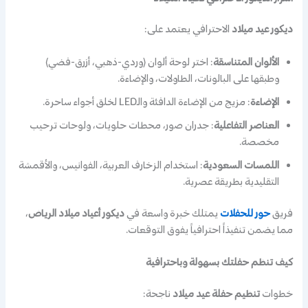
ديكور عيد ميلاد
الاحترافي يعتمد على:
الألوان المتناسقة
: اختر لوحة ألوان (وردي-ذهبي، أزرق-فضي)
وطبقها على البالونات، الطاولات، والإضاءة.
الإضاءة
: مزيج من الإضاءة الدافئة والـLED لخلق أجواء ساحرة.
العناصر التفاعلية
: جدران صور، محطات حلويات، ولوحات ترحيب
مخصصة.
اللمسات السعودية
: استخدام الزخارف العربية، الفوانيس، والأقمشة
التقليدية بطريقة عصرية.
فريق
حور للحفلات
يمتلك خبرة واسعة في
ديكور أعياد ميلاد الرياض
،
مما يضمن تنفيذاً احترافياً يفوق التوقعات.
كيف تنظم حفلتك بسهولة وباحترافية
خطوات
تنظيم حفلة عيد ميلاد
ناجحة: