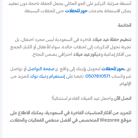
أنشطة منزلية. التركيز على الجو العائلي يجعل الحفلة ناجحة دون تعقيد.
يمكن الاستعانة بخدمات
حور للحفلات
حتى للحفلات البسيطة.
الخاتمة
تنظيم حفلة عيد ميلاد
فاخرة في السعودية ليس مجرد احتفال، بل
تجربة تحول الذكريات إلى لحظات خالدة. سواء للأطفال أو الكبار، الجمع
بين أفكار إبداعية و
ديكور عيد ميلاد
احترافي يضمن النجاح.
ثق بـ
حور للحفلات
لتحويل رؤيتك إلى واقع. زر
صفحة التواصل
أو تواصل
عبر واتساب
0507810571
. تابعنا على
إنستغرام
و
تيك توك
للمزيد من
الإلهام.
اتصل الآن
واجعل عيد الميلاد القادم استثنائياً!
للمزيد من أفكار المناسبات الفاخرة في السعودية، يمكنك الاطلاع على
موقع Wezoree المتخصص في أفضل منظمي الفعاليات والحفلات.