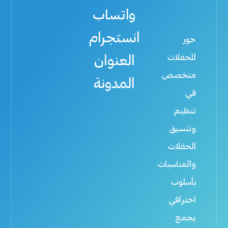
g
k
واتساب
r
a
انستجرام
m
حور
للحفلات
العنوان
متخصص
المدونة
في
تنظيم
وتنسيق
الحفلات
والمناسبات
بأسلوب
احترافي
يجمع