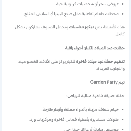
عروض سحر أو شخصيات كرتونية حية.
محطات طعام تفاعلية مثل صنع البيتزا أو السلاش المثلج.
هذه الأنشطة تعزز
ديكور مناسبات
وتجعل الضيوف يشاركون بشكل
كامل.
حفلات عيد الميلاد للكبار: أجواء راقية
تنظيم حفلة عيد ميلاد فاخرة
للكبار يركز على الأناقة، الخصوصية،
والتجارب الفريدة.
ثيم Garden Party
حفلة حديقة فاخرة مثالية للرياض:
خيام شفافة مزينة بأضواء معلقة وأزهار طازجة.
طاولات مستديرة بأغطية قماش فاخرة ومركزيات ورد.
موسيقى هادئة أو عازف جيتار حي.